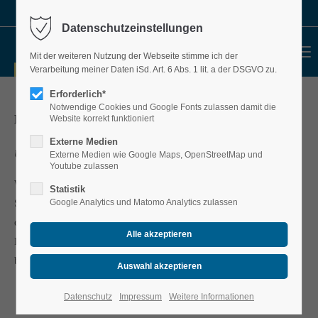
030 49 30 11 70
info@sacnet.de
Datenschutzeinstellungen
MENU
Mit der weiteren Nutzung der Webseite stimme ich der
Verarbeitung meiner Daten iSd. Art. 6 Abs. 1 lit. a der DSGVO zu.
Erforderlich*
Notwendige Cookies und Google Fonts zulassen damit die
PARTNER
Website korrekt funktioniert
Externe Medien
Unsere Partner!
Externe Medien wie Google Maps, OpenStreetMap und
Youtube zulassen
Wir entwickeln Ihren Vorsprung mit starken Partnern an unserer
Statistik
Seite. Ob eine intelligente Telekommunikations-Anwendung
Google Analytics und Matomo Analytics zulassen
oder eine zukunftstaugliche Netzinfrastruktur, mit unseren
Partnern können wir die Anforderungen unserer Kunden
bestmöglich erfüllen.
Datenschutz
Impressum
Weitere Informationen