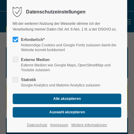
030 49 30 11 70
info@sacnet.de
Datenschutzeinstellungen
MENU
Mit der weiteren Nutzung der Webseite stimme ich der
Verarbeitung meiner Daten iSd. Art. 6 Abs. 1 lit. a der DSGVO zu.
Erforderlich*
Notwendige Cookies und Google Fonts zulassen damit die
Website korrekt funktioniert
ADRESSE
Externe Medien
Externe Medien wie Google Maps, OpenStreetMap und
S.A.C. NET
Youtube zulassen
Statistik
Google Analytics und Matomo Analytics zulassen
TELEFON
Datenschutz
Impressum
Weitere Informationen
FAX